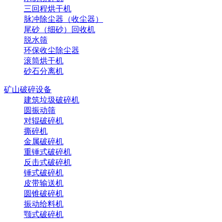
三回程烘干机
脉冲除尘器（收尘器）
尾砂（细砂）回收机
脱水筛
环保收尘除尘器
滚筒烘干机
砂石分离机
矿山破碎设备
建筑垃圾破碎机
圆振动筛
对辊破碎机
撕碎机
金属破碎机
重锤式破碎机
反击式破碎机
锤式破碎机
皮带输送机
圆锥破碎机
振动给料机
颚式破碎机