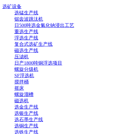
选矿设备
选锰生产线
锯齿波跳汰机
日500吨选金氰化钠浸出工艺
重选生产线
浮选生产线
复合式选矿生产线
磁选生产线
压滤机
日产1800吨铜浮选项目
螺旋分级机
SF浮选机
搅拌桶
摇床
螺旋溜槽
磁选机
选金生产线
选银生产线
选石墨生产线
选铜生产线
选铁生产线